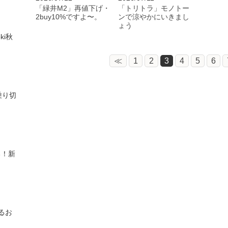
「緑井M2」再値下げ・
「トリトラ」モノトー
2buy10%ですよ〜。
ンで涼やかにいきまし
ょう
ki秋
≪
1
2
3
4
5
6
乗り切
る！新
るお