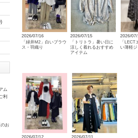
)
2026/07/16
2026/07/15
2026/07/
「緑井M2」白いブラウ
「トリトラ」暑い日に
「LEC
ス・羽織り
涼しく着れるおすすめ
い薄軽ジ
アイテム
アム
ご利
更のお
2026/07/12
2026/07/11