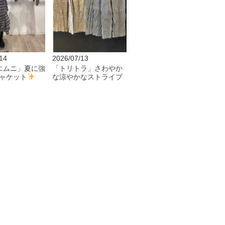
14
2026/07/13
Tエムニ」夏に強
「トリトラ」さわやか
ャケット
な涼やかなストライプ