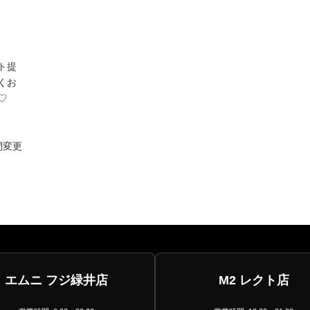
ト提
くお
♡
間変更
エムニ フジ緑井店
M2 レクト店