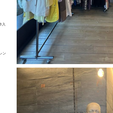
作入
レン