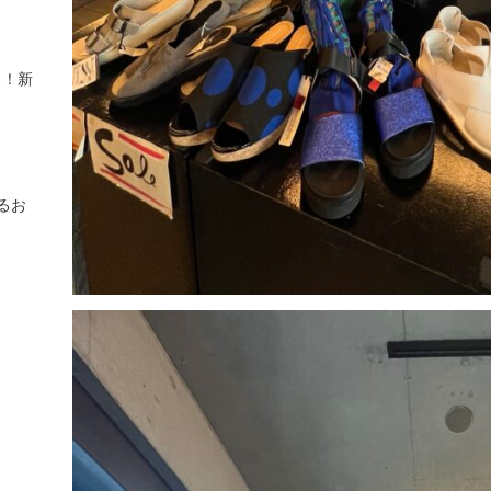
る！新
るお