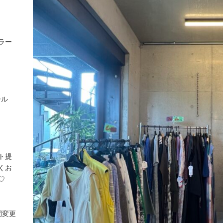
ラー
ール
ト提
くお
♡
間変更