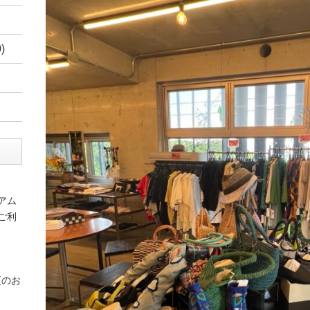
)
アム
ご利
更のお