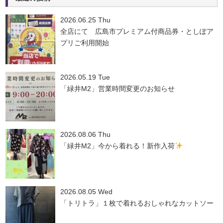
2026.06.25 Thu
全店にて 広島市プレミアム付商品券・としぽア
プリご利用開始
2026.05.19 Tue
「緑井M2」営業時間変更のお知らせ
2026.08.06 Thu
「緑井M2」今から着れる！新作入荷
2026.08.05 Wed
「トリトラ」１枚で着れるおしゃれなカットソー