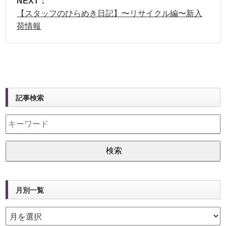
NEXT：
【スタッフのひらめき日記】〜リサイクル編〜新入
荷情報
記事検索
月別一覧