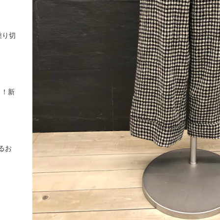
乗り切
る！新
るお