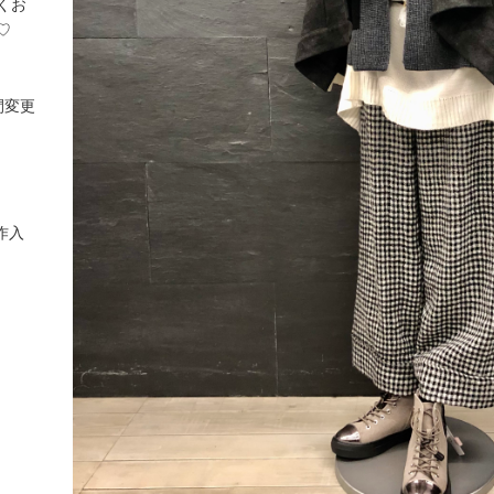
くお
♡
間変更
作入