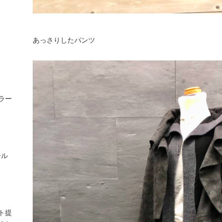
あっさりしたパンツ
ラー
ール
ト提