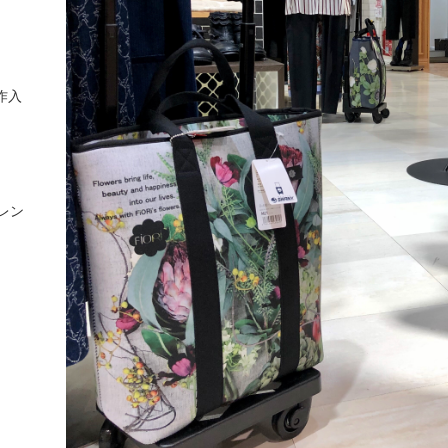
作入
レン