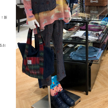
る！新
るお