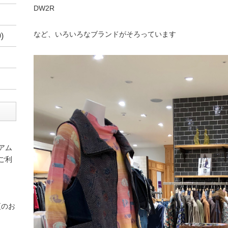
DW2R
など、いろいろなブランドがそろっています
)
アム
ご利
更のお