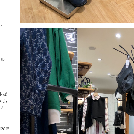
ラー
ール
ト提
くお
♡
間変更