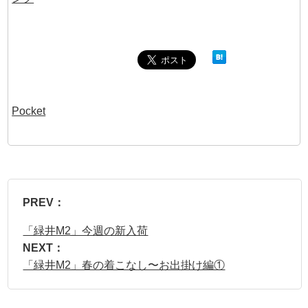
Pocket
PREV：
「緑井M2」今週の新入荷
NEXT：
「緑井M2」春の着こなし〜お出掛け編①