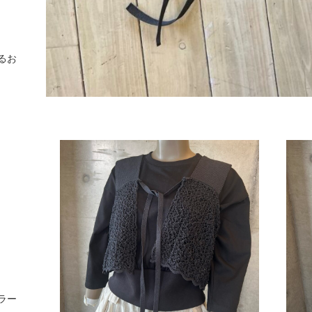
るお
ラー