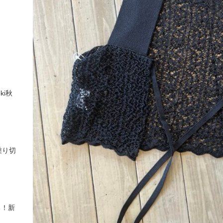
ki秋
乗り切
る！新