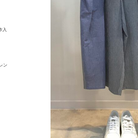
作入
レン