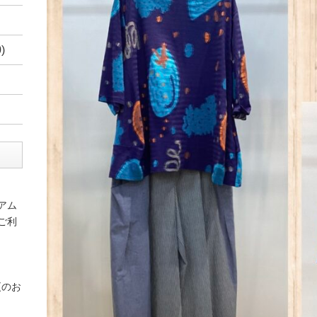
)
アム
ご利
更のお