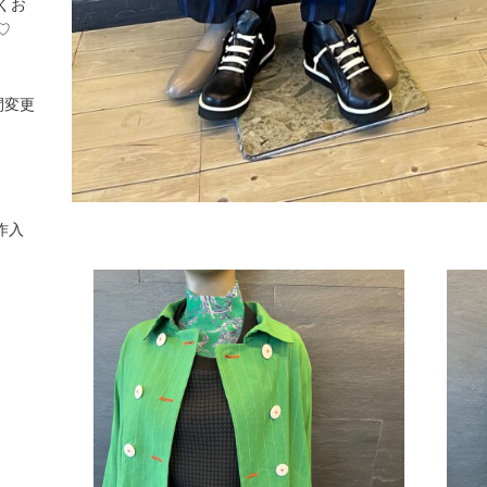
くお
♡
間変更
作入