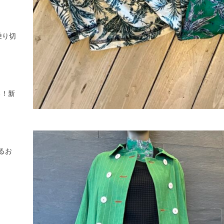
乗り切
る！新
るお