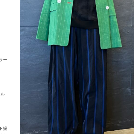
ラー
ール
ト提