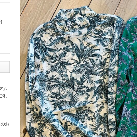
)
アム
ご利
更のお