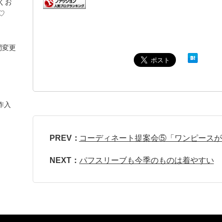
くお
♡
間変更
作入
PREV：
コーディネート提案会⑤「ワンピースが
NEXT：
パフスリーブも今季のものは着やすい