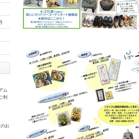
)
アム
ご利
更のお