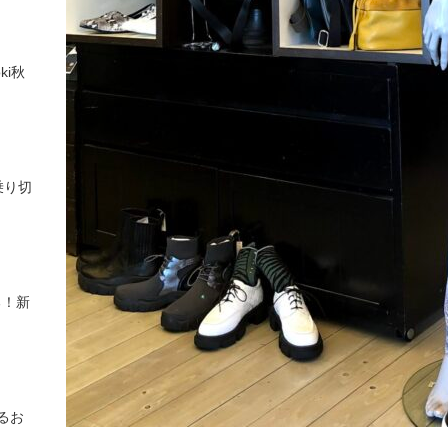
ki秋
乗り切
る！新
るお