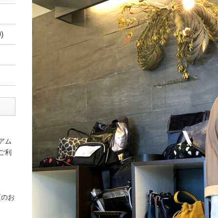
)
アム
ご利
更のお