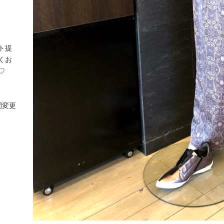
ト提
くお
♡
間変更