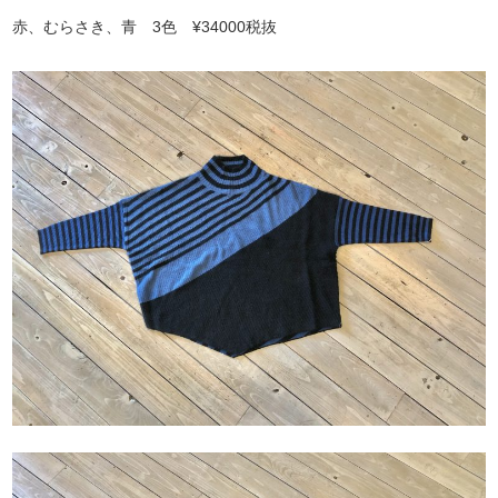
赤、むらさき、青 3色 ¥34000税抜