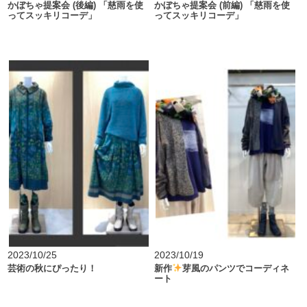
かぼちゃ提案会 (後編) 「慈雨を使
かぼちゃ提案会 (前編) 「慈雨を使
ってスッキリコーデ」
ってスッキリコーデ」
2023/10/25
2023/10/19
芸術の秋にぴったり！
新作
芽風のパンツでコーディネ
ート