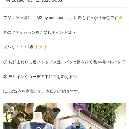
2026/04/03
2026/04/03
フジグラン緑井 「M2 by sensounico」店内もすっかり春色です
春のファッション着こなしポイントは〜
ズバリ！！！2点
① お顔まわりに近いトップスは、パッと目をひく色や柄のものを♡
② デザインやコーデの中に白を加える♡
以上の2点を意識して、本日のご紹介です。