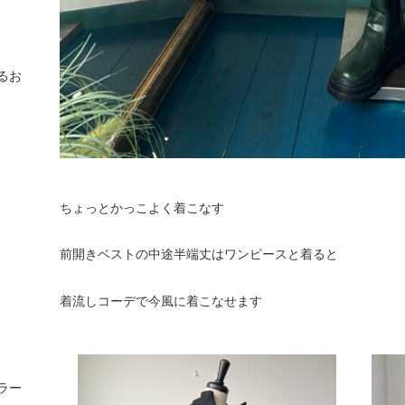
るお
ちょっとかっこよく着こなす
前開きベストの中途半端丈はワンピースと着ると
着流しコーデで今風に着こなせます
ラー