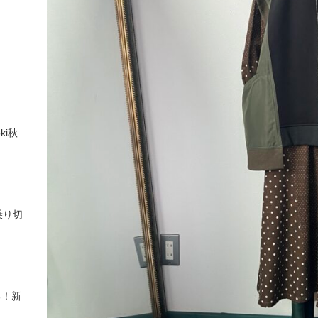
ki秋
乗り切
る！新