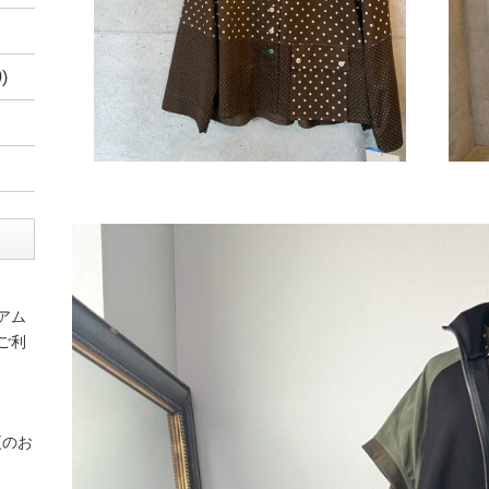
)
アム
ご利
更のお