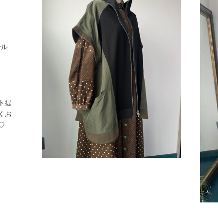
ール
ト提
くお
♡